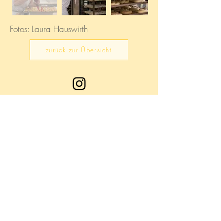
Fotos: Laura Hauswirth
zurück zur Übersicht
Chnusper-Becke
Dorfstrasse 32
3778 Schönried
033 744 14 84
info@chnusper-becke.ch
Datenschutz
Impressum